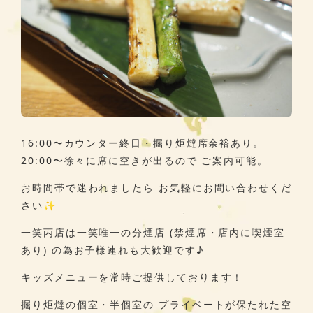
16:00〜カウンター終日・掘り炬燵席余裕あり。
20:00〜徐々に席に空きが出るので ご案内可能。
お時間帯で迷われましたら お気軽にお問い合わせくだ
さい✨
一笑丙店は一笑唯一の分煙店 (禁煙席・店内に喫煙室
あり) の為お子様連れも大歓迎です♪
キッズメニューを常時ご提供しております！
掘り炬燵の個室・半個室の プライベートが保たれた空